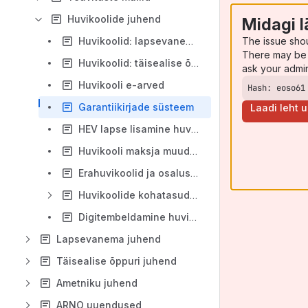
Huvikoolide juhend
Midagi l
The issue sho
Huvikoolid: lapsevanema vaade
There may be 
Huvikoolid: täisealise õppuri vaade
ask your admi
Huvikooli e-arved
Hash: eoso61
Garantiikirjade süsteem
Laadi leht u
HEV lapse lisamine huvikooli
Huvikooli maksja muudatuse kinnitamine
Erahuvikoolid ja osaluse kinnitamine
Huvikoolide kohatasude arvutamine
Digitembeldamine huvikooli moodulis
Lapsevanema juhend
Täisealise õppuri juhend
Ametniku juhend
ARNO uuendused