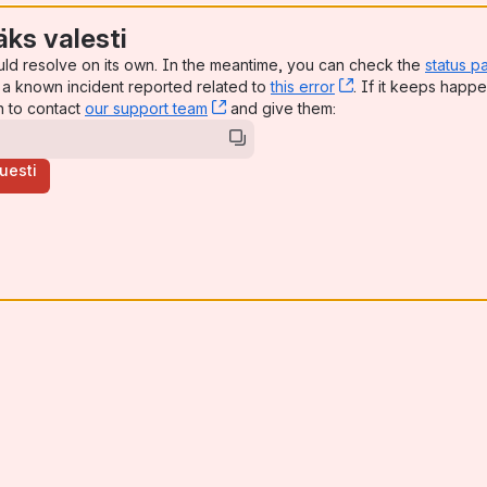
äks valesti
uld resolve on its own. In the meantime, you can check the
status p
a known incident reported related to
this error
, (opens new win
. If it keeps happe
n to contact
our support team
, (opens new window)
and give them:
uesti