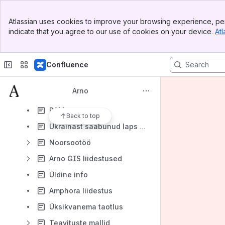
Lepinguline huvitegevus
Banner
Atlassian uses cookies to improve your browsing experience, per
Top Bar
Huvihariduse ankeedid (Viimsi)
indicate that you agree to our use of cookies on your device.
Atl
Sidebar
Main Content
Erakooli toetus vanemale (Viimsi)
Eraasutuste lepingud
Confluence
Nõusolekud
Arno
Koduse lapse toetus
RAM
Back to top
Ukrainast saabunud laps Eestis "Uussisserändaja (UA)”
Noorsootöö
Arno GIS liidestused
Üldine info
Amphora liidestus
Üksikvanema taotlus
Teavituste mallid